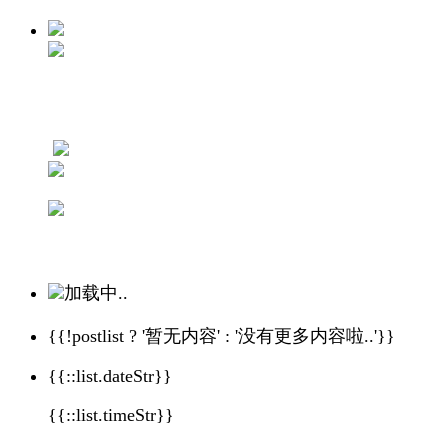
加载中..
{{!postlist ? '暂无内容' : '没有更多内容啦..'}}
{{::list.dateStr}}
{{::list.timeStr}}